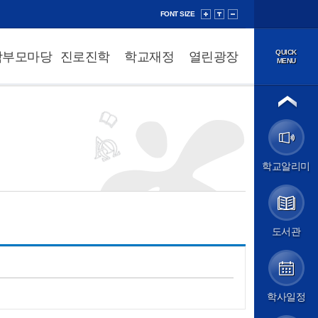
FONT SIZE
QUICK
학부모마당
진로진학
학교재정
열린광장
MENU
법인소개
이사장
법인정보공개
학교소개
학교알리미
학교장 인사말
학교 연혁
성덕 교육방향
학교 현황
학교 상징
도서관
학교 홍보
교직원소개
오시는 길
학교알리미
학사일정
알림마당
공지사항