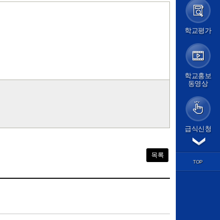
가정통신문
가정통신문(교육청)
학교앨범
학교평가
급식실
보건소식
학교평가
교원능력개발평가
교육계획
학교홍보
동영상
교육계획서
학사일정
평가계획
교육과정
방과후학교
급식신청
경시대회
각종서식
학습마당
목록
학과별 교육
TOP
교과 학습자료
기출문제
학습질문방
도서관
논문검색