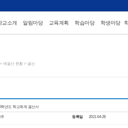
학교소개
알림마당
교육계획
학습마당
학생마당
>
예결산 현황
>
결산
20학년도 학교회계 결산서
영주
등록일
2021-04-28