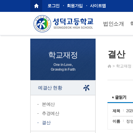
로그인
회원가입
사이트맵
법인소개
결산
학교재정
One in Love,
>
학교재정
Growing in Faith
예결산 현황
본예산
제목
20
추경예산
이름
정
결산