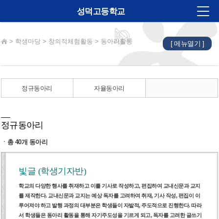
성덕고등학교
>
학생마당
>
창의적체험활동
>
동아리활동
[ 메뉴열기 ]
법인소개
학교소개
알림마당
정규동아리
자율동아리
교육계획
학습마당
정규동아리
학생마당
ㆍ총 40개 동아리
학부모마당
빛글 (학생기자반)
진로진학
학교의 다양한 행사를 취재하고 이를 기사로 작성하고, 편집하여 교내신문과 교지
를 제작한다. 교내신문과 교지는 예상 독자를 고려하여 취재, 기사 작성, 편집이 이
학교재정
루어져야 하고 발행 과정의 대부분은 학생들이 자발적, 주도적으로 진행한다. 따라
서 학생들은 동아리 활동을 통해 자기주도성을 기르게 되고, 독자를 고려한 글쓰기