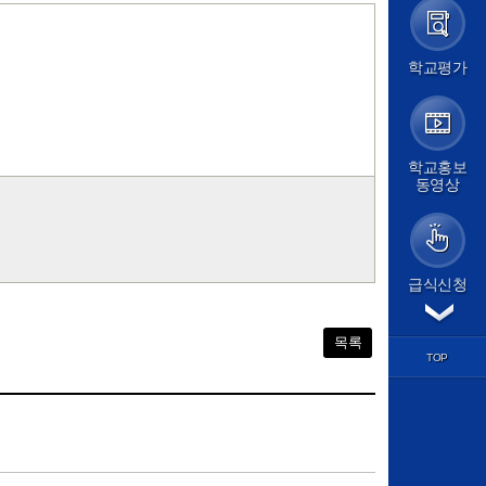
가정통신문
가정통신문(교육청)
학교앨범
학교평가
급식실
보건소식
학교평가
교원능력개발평가
교육계획
학교홍보
동영상
교육계획서
학사일정
평가계획
교육과정
방과후학교
급식신청
경시대회
각종서식
학습마당
목록
학과별 교육
TOP
교과 학습자료
기출문제
학습질문방
도서관
논문검색