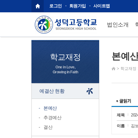
로그인
회원가입
사이트맵
법인소개
본예
학교재정
One in Love,
>
학교재정
Growing in Faith
예결산 현황
본예산
제목
20
추경예산
이름
김
결산