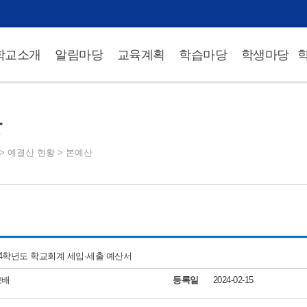
학교소개
알림마당
교육계획
학습마당
학생마당
산
>
예결산 현황
>
본예산
24학년도 학교회계 세입·세출 예산서
보배
등록일
2024-02-15