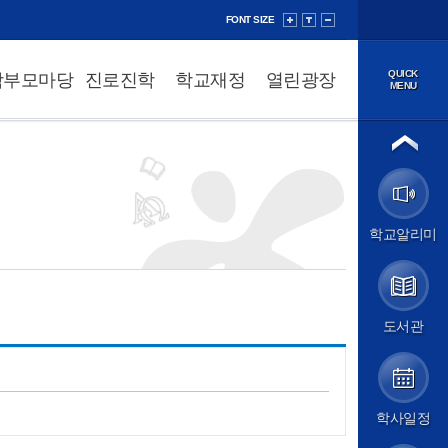
FONT SIZE
QUICK
학부모마당
진로진학
학교재정
열린광장
MENU
법인소개
이사장
법인정보공개
학교소개
학교알리미
학교장 인사말
학교 연혁
성덕 교육방향
학교 현황
학교 상징
도서관
학교 홍보
교직원소개
오시는 길
학교알리미
학사일정
알림마당
공지사항