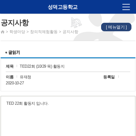
성덕고등학교
공지사항
[ 메뉴열기 ]
법인소개
>
학생마당
>
창의적체험활동
>
공지사항
학교소개
알림마당
교육계획
제목
TED22회 (10/29 목) 활동지
학습마당
이름
유재청
등록일
2020-10-27
학생마당
학부모마당
TED 22회 활동지 입니다.
진로진학
학교재정