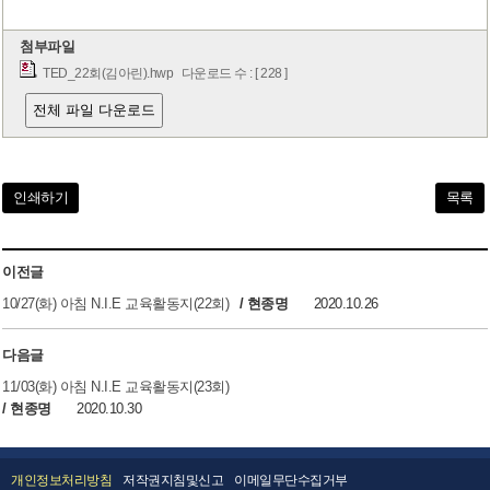
열린광장
첨부파일
TED_22회(김아린).hwp
다운로드 수 : [ 228 ]
전체 파일 다운로드
인쇄하기
목록
이전글
10/27(화) 아침 N.I.E 교육활동지(22회)
/ 현종명
2020.10.26
다음글
11/03(화) 아침 N.I.E 교육활동지(23회)
/ 현종명
2020.10.30
개인정보처리방침
저작권지침및신고
이메일무단수집거부