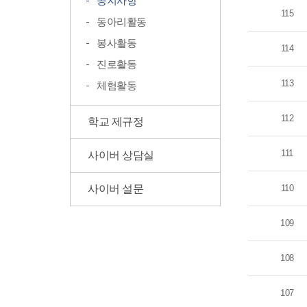
공지사항
115
동아리활동
봉사활동
114
진로활동
113
체험활동
112
학교 제규정
111
사이버 상담실
사이버 설문
110
109
108
107