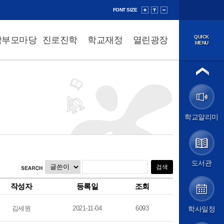
FONT SIZE
QUICK
학부모마당
진로진학
학교재정
열린광장
MENU
법인소개
이사장
법인정보공개
학교소개
학교알리미
학교장 인사말
학교 연혁
성덕 교육방향
학교 현황
학교 상징
도서관
학교 홍보
교직원소개
작성자
등록일
조회
오시는 길
학교알리미
김세원
2021-11-04
6093
학사일정
알림마당
공지사항