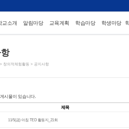
학교소개
알림마당
교육계획
학습마당
학생마당
사항
>
창의적체험활동
>
공지사항
 게시물이 있습니다.
제목
11/5(금) 아침 TED 활동지_21회