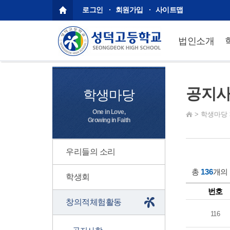
로그인
회원가입
사이트맵
법인소개
공지
학생마당
One in Love,
>
학생마당
Growing in Faith
우리들의 소리
총
136
개의
학생회
번호
창의적체험활동
116