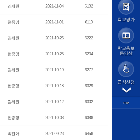
가정통신문
김세원
2021-11-04
6132
가정통신문(교육청)
학교앨범
학교평가
현종명
2021-11-01
6110
급식실
보건소식
학교평가
김세원
2021-10-26
6222
교원능력개발평가
교육계획
학교홍보
동영상
교육계획서
현종명
2021-10-25
6204
학사일정
평가계획
김세원
2021-10-19
6277
교육과정
방과후학교
급식신청
경시대회
현종명
2021-10-18
6329
각종서식
학습마당
김세원
2021-10-12
6302
학과별 교육
TOP
교과 학습자료
기출문제
현종명
2021-10-08
6388
학습질문방
도서관
박진아
2021-09-23
6458
논문검색