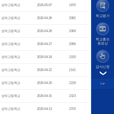
가정통신문
성덕고등학교
2026-05-07
1970
가정통신문(교육청)
학교앨범
학교평가
성덕고등학교
2026-04-28
2082
급식실
보건소식
학교평가
성덕고등학교
2026-04-28
2068
교원능력개발평가
교육계획
학교홍보
동영상
교육계획서
성덕고등학교
2026-04-27
2096
학사일정
평가계획
성덕고등학교
2026-04-24
2150
교육과정
방과후학교
급식신청
경시대회
성덕고등학교
2026-04-22
2141
각종서식
학습마당
성덕고등학교
2026-04-20
2228
학과별 교육
TOP
교과 학습자료
기출문제
성덕고등학교
2026-04-15
2323
학습질문방
도서관
성덕고등학교
2026-04-13
2376
논문검색