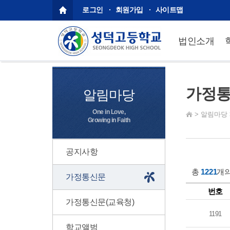
로그인
회원가입
사이트맵
법인소개
가정
알림마당
One in Love,
>
알림마당
Growing in Faith
공지사항
총
1221
개의
가정통신문
번호
가정통신문(교육청)
1191
학교앨범