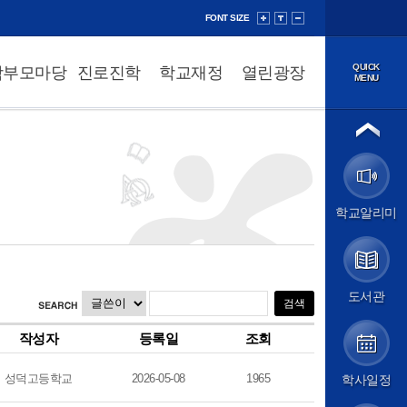
FONT SIZE
QUICK
학부모마당
진로진학
학교재정
열린광장
MENU
법인소개
이사장
법인정보공개
학교소개
학교알리미
학교장 인사말
학교 연혁
성덕 교육방향
학교 현황
학교 상징
도서관
학교 홍보
교직원소개
작성자
등록일
조회
오시는 길
학교알리미
성덕고등학교
2026-05-08
1965
학사일정
알림마당
공지사항