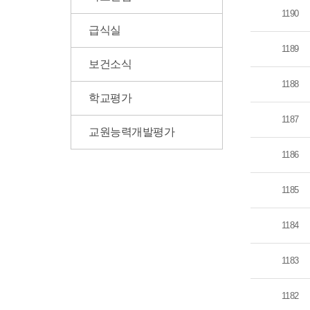
1190
급식실
1189
보건소식
1188
학교평가
1187
교원능력개발평가
1186
1185
1184
1183
1182